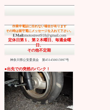
作業中電話に出れない場合が有ります
その時は留守電にメッセージを入れて下さい。
EMail:
motostreet918@gmail.com
定休日第１、第２木曜日、
毎週金曜
日、
その他不定期
神奈川県公安委員会 第451450015997号
●出先での突然のパンク！