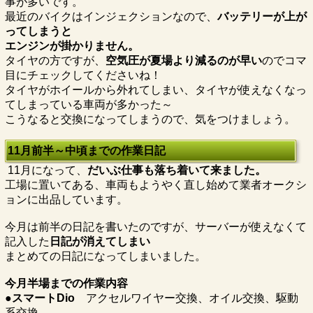
事が多いです。
最近のバイクはインジェクションなので、
バッテリーが上が
ってしまうと
エンジンが掛かりません。
タイヤの方ですが、
空気圧が夏場より減るのが早い
のでコマ
目にチェックしてくださいね！
タイヤがホイールから外れてしまい、タイヤが使えなくなっ
てしまっている車両が多かった～
こうなると交換になってしまうので、気をつけましょう。
11月前半～中頃までの作業日記
11月になって、
だいぶ仕事も落ち着いて来ました。
工場に置いてある、車両もようやく直し始めて業者オークシ
ョンに出品しています。
今月は前半の日記を書いたのですが、サーバーが使えなくて
記入した
日記が消えてしまい
まとめての日記になってしまいました。
今月半場までの作業内容
●スマートDio
アクセルワイヤー交換、オイル交換、駆動
系交換