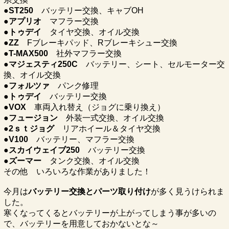
●ST250
バッテリー交換、キャブOH
●アプリオ
マフラー交換
●トゥデイ
タイヤ交換、オイル交換
●ZZ
Fブレーキパッド、Rブレーキシュー交換
●T-MAX500
社外マフラー交換
●マジェスティ250C
バッテリー、シート、セルモーター交
換、オイル交換
●フォルツァ
パンク修理
●トゥデイ
バッテリー交換
●VOX
車両入れ替え（ジョグに乗り換え）
●フュージョン
外装一式交換、オイル交換
●2ｓｔジョグ
リアホイール＆タイヤ交換
●V100
バッテリー、マフラー交換
●スカイウェイブ250
バッテリー交換
●ズーマー
タンク交換、オイル交換
その他 いろいろな作業がありました！
今月は
バッテリー交換とパーツ取り付け
が多く見うけられま
した。
寒くなってくるとバッテリーが上がってしまう事が多いの
で、バッテリーを用意しておかないとな～