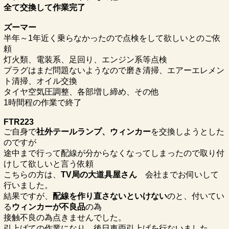
全て交換して作業完了
ズーマー
半年～1年近く乗らなかったので点検をして欲しいとのご依
頼
灯火類、電装系、足回り、エンジン系等点検
プラグはまだ問題ないようなので磨き清掃、エアーエレメン
ト清掃、オイル交換
タイヤ空気圧調整、各部増し締め、その他
1時間程の作業で終了
FTR223
ご自身で
社外テールランプ、ウィンカー
を交換しようとした
のですが
途中まで行って配線が分からなくなってしまったので取り付
けして欲しいと言う依頼
こちらの方は、
TV局の大道具屋さん
会社までお伺いして
行いました。
結果ですが、
配線を作り直さないといけない
のと、付いてい
る
ウィンカーが不良品
の為
接触不良の為点きませんでした。
引上げての作業になり、後日車両引上げを行ないました。