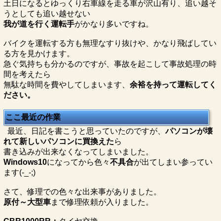
土日になるとゆっくり右車線を走る車が沢山有り、追い越そ
うとしても追い越せない
我が道を行く運転手
がかなり多いですね。
バイクを運転する方も無理なすり抜けや、かなり飛ばしてい
る方を見かけます。
急ぐ気持ちも分かるのですが、事故を起こして事故処理の時
間を考えたら
無駄な時間を費やしてしまいます、
余裕を持って運転してく
ださい。
ここ最近の作業
最近、日記を書こうと思っていたのですが、
パソコンが壊
れて新しいパソコンに買換えた
ら
書き込みが出来なくなってしまいました。
Windows10
になってから色々
不具合
が出てしまい参ってい
ます(-_-;)
さて、修理での色々な出来事がありました。
原付～大型車
まで修理依頼が入りました。