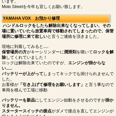
います。
Moto Streetを今年も宜しくお願い致します。
YAMAHA VOX お預かり修理
ハンドルロックをしたら解除出来なくなってしまい、その
場に置いていたら放置車両で移動されてしまったので、保管
場所に修理に来て欲しい
と言うご連絡を頂きました。
現地に到着してみると.....
保管場所の方
がキーシリンダーに
潤滑剤
を噴いて
ロックを解
除
してくれていました！
ロックは解除出来ていたのですが、
エンジンが掛からな
い......
バッテリーが上がって
しまってキックでも掛けられませんで
した。
お客様が
「引き上げて修理をお願いします」
と言う事なので
車両を積んで工場に移動
バッテリーを新品
にしてエンジン始動をさせるのですが
掛か
りません。
スタータースイッチの接点
がダメで接点を直してエンジンが