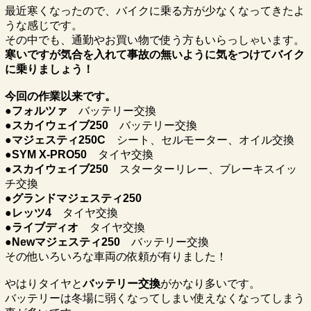
最近寒くなったので、バイクに乗る方が少なくなってきたよ
うな感じです。
その中でも、通勤やお買い物で使う方もいらっしゃいます。
寒いですが気合を入れて事故の無いように気をつけてバイク
に乗りましょう！
今回の作業以来です。
●フォルツァ
バッテリー交換
●スカイウェイブ250
バッテリー交換
●マジェスティ250C
シート、セルモーター、オイル交換
●SYM X-PRO50
タイヤ交換
●スカイウェイブ250
スターターリレー、ブレーキスイッ
チ交換
●グランドマジェスティ250
●レッツ4
タイヤ交換
●ライブディオ
タイヤ交換
●Newマジェスティ250
バッテリー交換
その他いろいろな車両の依頼が有りました！
やはりタイヤと
バッテリー交換
がかなり多いです。
バッテリーは冬場に弱くなってしまい使えなくなってしまう