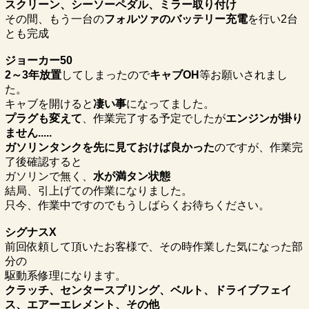
スクリーン、シーソーペダル、ミラー取り付け
その間、もう一台の
フォルツァのバッテリー充電
を行い2台
とも完成
ジョーカー50
2～3年放置
してしまったので
キャブOH
等お願いされまし
た。
キャブを開けると
凄い事
になってました。
プラグも変えて
、作業完了する予定でしたが
エンジンが掛り
ません.....
ガソリンタンクを先に見ておけば良かった
のですが、作業完
了後確認すると
ガソリンで無く、
水が満タン状態
結局、引上げての作業になりました。
只今、作業中ですのでもうしばらくお待ちください。
シグナスX
前回依頼して頂いたお客様で、その時作業した気になった部
分の
駆動系修理になります。
クラッチ、センタースプリング、ベルト、ドライブフェイ
ス、エアーエレメント、その他