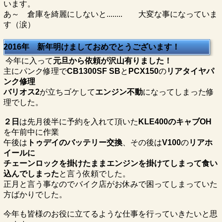
います。
あ～ 倉庫を綺麗にしないと........ 大変な事になっていま
す（涙）
2016年 新年明けましておめでとうございます！
今年に入って
元旦から依頼が沢山有りました！
主にパンク修理で
CB1300SF SB
と
PCX150
の
リアタイヤパ
ンク修理
バリオス2
が立ちゴケして
エンジン不動
になってしまった修
理でした。
２日
は先月後半に予約を入れて頂いた
KLE400のキャブOH
を午前中に作業
午後は
トゥデイのバッテリー交換
、その後は
V100
の
リアホ
イールに
チェーンロックを掛けたままエンジンを掛けてしまって食い
込んでしまった
と言う依頼でした。
正月と言う事なのでバイク店がお休みで困ってしまっていた
方ばかりでした。
今年も皆様のお役に立てるような仕事を行っていきたいと思