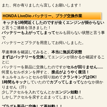
また、何か有りましたら宜しくお願いします！
HONDA LiveDio バッテリー、プラグ交換作業
キックを1時間近くしたのですが全くエンジンが掛からない
と言うご連絡を頂きました！
バッテリーも上がってしまって
セルも回らない状態と言う事
で
バッテリーとプラグを用意してお伺いしました。
早速車体を確認してみると、
本当に無反応状態
まずはバッテリーを交換
してエンジンが掛かるか確認するこ
とに
バッテリーを新品に交換したのですが
セルが回りません......
何度もセルボタンを押すと、
接点がようやく復活！
キュルキュルっとセルが回り始めて
クランキングはOK!
1時間もキック
していたので
カブってしまって
なかなか掛か
りません（汗）
少しアクセルを入れてなんとか
エンジン始動！
しかしアクセルを戻すと止まってしまいました。
プラグも新品に交換して再始動！！