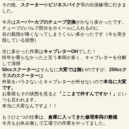
その他、
スクーター
や
ビジネスバイク
等の出張修理に行きま
した。
今月は
スーパーカブのチューブ交換
がかなり多かったです。
チューブのバルブ部分をホイールに入れるのに
右の親指が痛くなってしまうくらい多かったです（今も突き
指している状態）
次に多かった作業は
キャブレターOH
でした！
何年か乗らなかったと言う車両が多く、キャブレターを分解
して清掃
50ccスクーター
はそんなに
大変では無い
のですが、
250ccク
ラスのスクーター
は
外装をバラさないとキャブレターが外せないので
本当に大変
です。
お客様もその状態を見ると
「ここまで外すんですか！」
とい
つも言われます。
本当に大変なんですよ！！
もうひとつの仕事は、
倉庫に入ってきた修理車両の整備
今月もお休み無しで工場での作業をやってました。