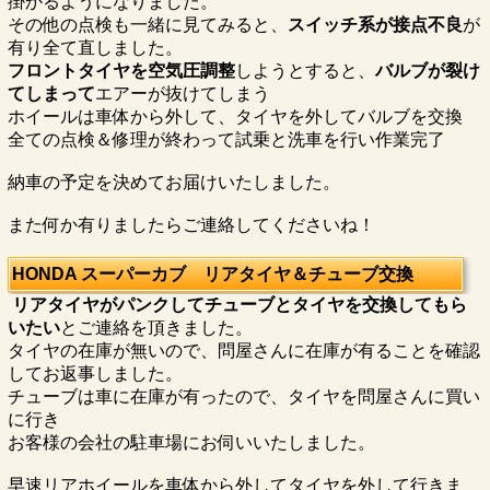
掛かるようになりました。
その他の点検も一緒に見てみると、
スイッチ系が接点不良
が
有り全て直しました。
フロントタイヤを空気圧調整
しようとすると、
バルブが裂け
てしまって
エアーが抜けてしまう
ホイールは車体から外して、タイヤを外してバルブを交換
全ての点検＆修理が終わって試乗と洗車を行い作業完了
納車の予定を決めてお届けいたしました。
また何か有りましたらご連絡してくださいね！
HONDA スーパーカブ リアタイヤ＆チューブ交換
リアタイヤがパンクしてチューブとタイヤを交換してもら
いたい
とご連絡を頂きました。
タイヤの在庫が無いので、問屋さんに在庫が有ることを確認
してお返事しました。
チューブは車に在庫が有ったので、タイヤを問屋さんに買い
に行き
お客様の会社の駐車場にお伺いいたしました。
早速リアホイールを車体から外してタイヤを外して行きま