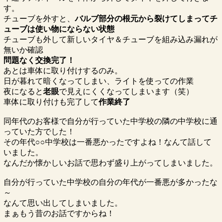
す。
チューブを外すと、
バルブ部分の根元から裂けてしまってチ
ューブは使い物にならない状態
チューブも外して新しいタイヤ＆チューブを組み込み漏れが
無いか確認
問題なく交換完了！
あとは車体に取り付けするのみ。
日が暮れて暗くなってしまい、ライトを使っての作業
夜になると
老眼
で見えにくくなってしまいます（笑）
車体に取り付けも完了して
作業終了
同年代のお客様で自分が行っていた中学校の隣の中学校に通
っていた方でした！
その年代○○中学校は一番悪かったですよね！なんて話して
いました。
なんだか懐かしいお話で思わず盛り上がってしまいました。
自分が行っていた中学校の自分の年代が一番悪が多かったな
～
なんて思い出してしまいました。
まぁもう昔のお話ですからね！