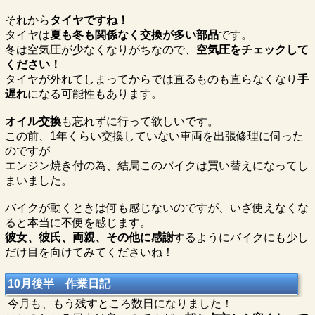
それから
タイヤですね！
タイヤは
夏も冬も関係なく交換が多い部品
です。
冬は空気圧が少なくなりがちなので、
空気圧をチェックして
ください！
タイヤが外れてしまってからでは直るものも直らなくなり
手
遅れ
になる可能性もあります。
オイル交換
も忘れずに行って欲しいです。
この前、1年くらい交換していない車両を出張修理に伺った
のですが
エンジン焼き付の為、結局このバイクは買い替えになってし
まいました。
バイクが動くときは何も感じないのですが、いざ使えなくな
ると本当に不便を感じます。
彼女、彼氏、両親、その他に感謝
するようにバイクにも少し
だけ目を向けてみてくださいね！
10月後半 作業日記
今月も、もう残すところ数日になりました！