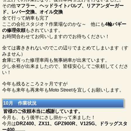
その他
マフラー、ヘッドライトバルブ、リアアンダーガー
ド、レバー交換、オイル交換
全て行って納車も完了
ここの会社スタジオ？作業場なのかな～ 他にも
4輪バギー
の修理依頼
もされています。
お時間合わせてお伺いしますのでお待ちください！
全ては書ききれないのでこの辺りでまとめてしまいます（す
みません）
倉庫に有った修理車両も無事納車が出来ています。
少し余裕が出来ましたので、皆様安心してご依頼してくださ
い！
今年も残るところ２ヶ月ですが
今年も来年も再来年もMoto Streetを宜しくお願いします。
10月 作業状況
皆様のご依頼本当に感謝しています。
今月も、もう後半にさし掛かって来ました！
今月は
DRZ400、ZX11、GPZ900R、V125G、ドラッグスタ
ー400.........