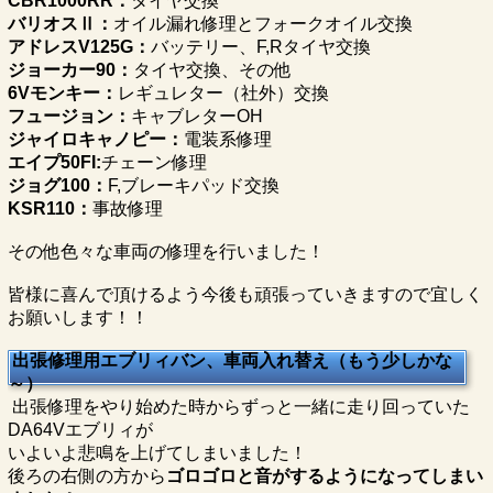
CBR1000RR：
タイヤ交換
バリオスⅡ：
オイル漏れ修理とフォークオイル交換
アドレスV125G：
バッテリー、F,Rタイヤ交換
ジョーカー90：
タイヤ交換、その他
6Vモンキー：
レギュレター（社外）交換
フュージョン：
キャブレターOH
ジャイロキャノピー：
電装系修理
エイプ50FI:
チェーン修理
ジョグ100：
F,ブレーキパッド交換
KSR110：
事故修理
その他色々な車両の修理を行いました！
皆様に喜んで頂けるよう今後も頑張っていきますので宜しく
お願いします！！
出張修理用エブリィバン、車両入れ替え（もう少しかな
～）
出張修理をやり始めた時からずっと一緒に走り回っていた
DA64Vエブリィが
いよいよ悲鳴を上げてしまいました！
後ろの右側の方から
ゴロゴロと音がするようになってしまい