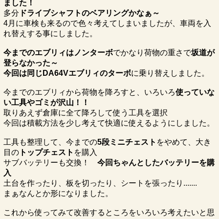
ました！
多分
ドライブシャフトのベアリングかなぁ～
4月に車検も来るので色々考えてしまいましたが、車両を入
れ替えする事にしました。
今までのエブリィはノンターボ
でかなり荷物の重さで
坂道が
登らなかった～
今回は同じDA64Vエブリィのターボ
に乗り替えしました。
今までのエブリィから荷物を降ろすと、いろいろ
使っていな
い工具やゴミが沢山！！
取りあえず倉庫に全て降ろして使う工具を選択
今回は積載方法を少し考えて快適に使えるようにしました。
工具も整理して、今までの
5段ミニチェスト
をやめて、大き
目の
トップチェスト
を購入
サブバッテリーも交換！
今回ちゃんとしたバッテリーを購
入
土台を作ったり、板を切ったり、シートを張ったり.......
まぁなんとか形になりました。
これから使ってみて改善するところをいろいろ考えたいと思