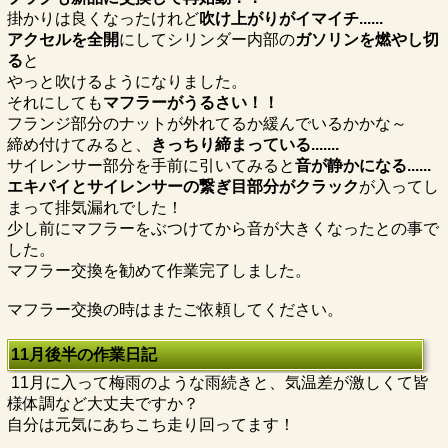
掛かりは良くなったけれど
吹け上がりがイマイチ......
アクセルを全開
にしてシリンダー内部の
ガソリンを燃やし切
る
と
やっと吹けるようになりました。
それにしても
マフラーがうるさい！！
フランジ部分のナットが外れてるか緩んでいるかかな～
締め付けてみると、
きっちり締まっている.......
サイレンサー部分を手前に引いてみると
音が静かになる......
エキパイとサイレンサーの繋ぎ目部分がクラック
が入ってし
まって排気漏れでした！
少し前にマフラーをぶつけてから音が大きくなったとの事で
した。
マフラー交換を勧めて作業完了しました。
マフラー交換の時はまたご依頼してください。
11月後半の作業日記
11月に入って梅雨のような雨続きと、気温差が激しくて皆
様体調など大丈夫ですか？
自分は元気にあちこち走り回ってます！