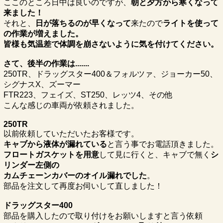
ここのところ日中は良いのですが、
朝と夕方から寒くなって
来ました！
それと、
日が落ちるのが早くなって
来たので
ライトを使って
の作業が増えました。
皆様も気温差で体調を崩さないように気を付けてください。
さて、後半の作業は.......
250TR、ドラッグスター400＆フォルツァ、ジョーカー50、
シグナスX、ズーマー
FTR223、フェイズ、ST250、レッツ4、その他
こんな感じの車両が依頼されました。
250TR
以前依頼していただいたお客様です。
キャブから液体が漏れている
と言う事でお電話頂きました。
フロートガスケットを用意
して見に行くと、キャブで無く
シ
リンダー左側の
カムチェーンカバーのオイル漏れでした
。
部品を注文して再度お伺いして直しました！
ドラッグスター400
部品を購入したので取り付けをお願いしますと言う依頼