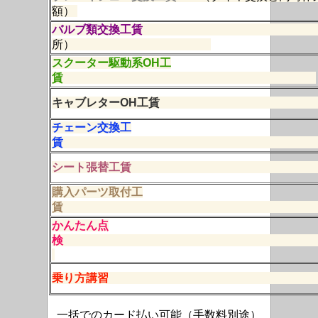
額）
バルブ類交換工賃
所）
スクーター駆動系OH工
賃
キャブレターOH
チェーン交換工
シート張替工
購入パーツ取付工
賃
かんたん点
乗り方講
一括でのカード払い可能（手数料別途）