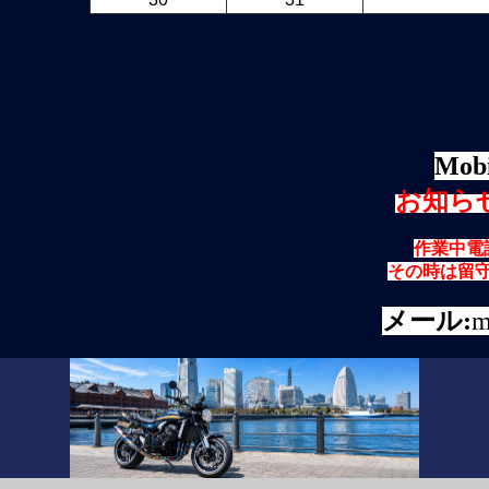
Mobi
お知ら
作業中電
その時は留
メール:
m