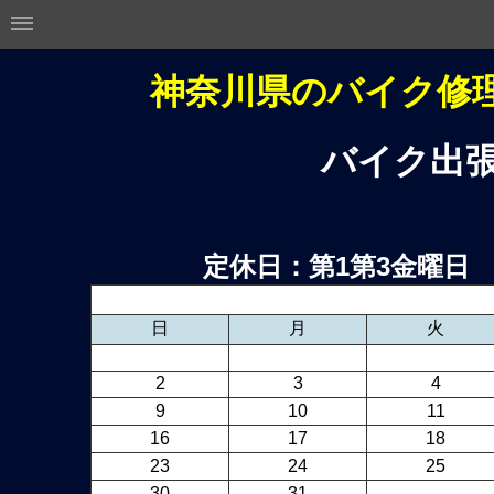
神奈川県のバイク修理
バ
イク
出
定休日：第1第3金曜
日
月
火
2
3
4
9
10
11
16
17
18
23
24
25
30
31