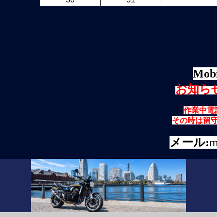
Mobi
お知ら
作業中電
その時は留
メール:
m