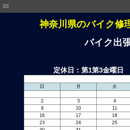
神奈川県のバイク修理
バ
イク
出
定休日：第1第3金曜
日
月
火
2
3
4
9
10
11
16
17
18
23
24
25
30
31