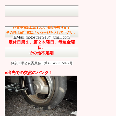
作業中電話に出れない場合が有ります
その時は留守電にメッセージを入れて下さい。
EMail:
motostreet918@gmail.com
定休日第１、第２木曜日、
毎週金曜
日、
その他不定期
神奈川県公安委員会 第451450015997号
●出先での突然のパンク！